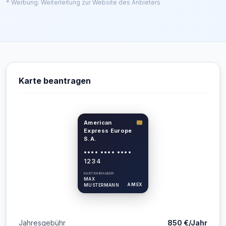
* Werbung: Weiterleitung zur Website des Anbieters
Karte beantragen
American
Express Europe
S.A.
•••• •••• ••••
1234
KARTENINHABER
MAX
AMEX
MUSTERMANN
Jahresgebühr
850 €/Jahr