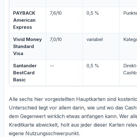
PAYBACK
7,6/10
0,5 %
Punkt
American
Express
Vivid Money
7,0/10
variabel
Katego
Standard
Visa
Santander
--
0,5 %
Direkt
BestCard
Cashb
Basic
Alle sechs hier vorgestellten Hauptkarten sind kostenlo
Unterschied liegt vor allem darin, wie und wo das Cas
dem Gegenwert wirklich etwas anfangen kann. Wer al
Kreditkarte abwickelt, holt aus jeder dieser Karten rel
eigene Nutzungsschwerpunkt.