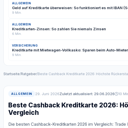
ALLGEMEIN
Geld auf Kreditkarte überweisen: So funktioniert es mit IBAN (Sc
9 Min.
ALLGEMEIN
Kreditkarten-Zinsen: So zahlen Sie niemals Zinsen
6 Min.
VERSICHERUNG
Kreditkarte mit Mietwagen-Vollkasko: Sparen beim Auto-Miet
9 Min.
Startseite
/
Ratgeber
/
Beste Cashback Kreditkarte 2026: Höchste Rückersta
29. Juni 2026
Zuletzt aktualisiert: 29.06.2026
10 Mi
ALLGEMEIN
Beste Cashback Kreditkarte 2026: H
Vergleich
Die besten Cashback-Kreditkarten 2026 im Vergleich: Trade 