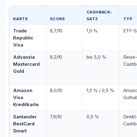
CASHBACK-
KARTE
SCORE
SATZ
TYP
Trade
8,7/10
1,0 %
ETF-S
Republic
Visa
Advanzia
8,2/10
bis 5,0 %
Reise
Mastercard
Cashb
Gold
Amazon
8,0/10
1,0 % / 0,5 %
Amazo
Visa
Gutha
Kreditkarte
Santander
7,9/10
0,5 %
Direkt
BestCard
Cashb
Smart