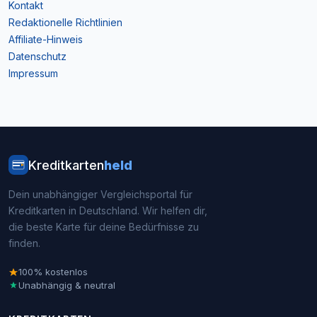
Kontakt
Redaktionelle Richtlinien
Affiliate-Hinweis
Datenschutz
Impressum
Kreditkarten
held
Dein unabhängiger Vergleichsportal für
Kreditkarten in Deutschland. Wir helfen dir,
die beste Karte für deine Bedürfnisse zu
finden.
100% kostenlos
Unabhängig & neutral