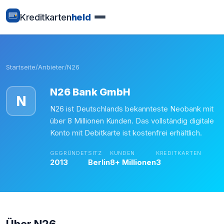
Kreditkarten
held
Startseite
/
Anbieter
/
N26
N26 Bank GmbH
N
N26 ist Deutschlands bekannteste Neobank mit
über 8 Millionen Kunden. Das vollständig digitale
Konto mit Debitkarte ist kostenfrei erhältlich.
GEGRÜNDET
SITZ
KUNDEN
KREDITKARTEN
2013
Berlin
8+ Millionen
3