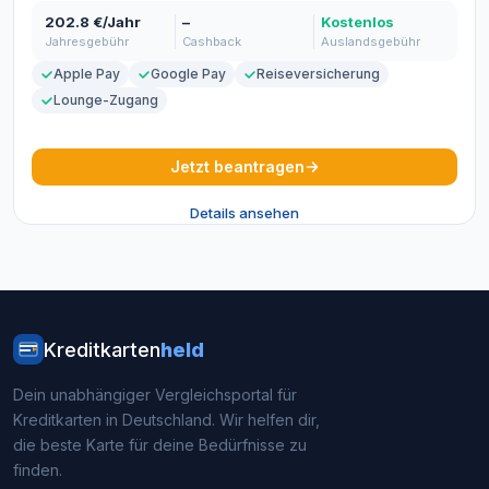
202.8 €/Jahr
–
Kostenlos
Jahresgebühr
Cashback
Auslandsgebühr
Apple Pay
Google Pay
Reiseversicherung
Lounge-Zugang
Jetzt beantragen
Details ansehen
Kreditkarten
held
Dein unabhängiger Vergleichsportal für
Kreditkarten in Deutschland. Wir helfen dir,
die beste Karte für deine Bedürfnisse zu
finden.