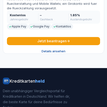
Rueckerstattung und Mobile Wallets; ein Girokonto wird fuer
die Rueckzahlung vorausgesetzt.
Kostenlos
–
1.85%
Jahresgebühr
Cashback
Auslandsgebühr
Apple Pay
Google Pay
Kontaktlos
Jetzt beantragen
Details ansehen
Kreditkarten
held
Dein unabhängiger Vergleichsportal für
Kreditkarten in Deutschland. Wir helfen dir,
die beste Karte für deine Bedürfnisse zu