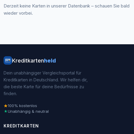
Derzeit keine Karten in unserer Datenbank – schauen Sie bald
wieder vorbei.
Kreditkarten
held
Dein unabhängiger Vergleichsportal für
Kreditkarten in Deutschland. Wir helfen dir,
die beste Karte für deine Bedürfnisse zu
finden.
100% kostenlos
Unabhängig & neutral
KREDITKARTEN