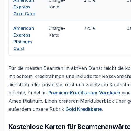
American
Charge-
240 €
J
Express
Karte
Gold Card
American
Charge-
720 €
J
Express
Karte
Platinum
Card
Für die meisten Beamten im aktiven Dienst reicht die 
mit echtem Kreditrahmen und inkludierter Reiseversich
dienstlich oder privat viel reist und zusätzlich Kaufsc
möchte, findet im
Premium-Kreditkarten-Vergleich
eine
Amex Platinum. Einen breiteren Marktüberblick über go
außerdem unsere Rubrik
Gold Kreditkarte
.
Kostenlose Karten für Beamtenanwärte