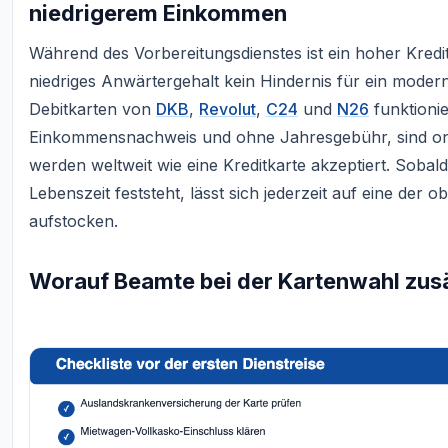
niedrigerem Einkommen
Während des Vorbereitungsdienstes ist ein hoher Kred
niedriges Anwärtergehalt kein Hindernis für ein moder
Debitkarten von
DKB
,
Revolut
,
C24
und
N26
funktioni
Einkommensnachweis und ohne Jahresgebühr, sind onl
werden weltweit wie eine Kreditkarte akzeptiert. Soba
Lebenszeit feststeht, lässt sich jederzeit auf eine de
aufstocken.
Worauf Beamte bei der Kartenwahl zusät