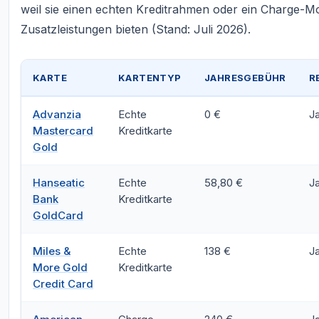
weil sie einen echten Kreditrahmen oder ein Charge-M
Zusatzleistungen bieten (Stand: Juli 2026).
KARTE
KARTENTYP
JAHRESGEBÜHR
R
Advanzia
Echte
0 €
J
Mastercard
Kreditkarte
Gold
Hanseatic
Echte
58,80 €
J
Bank
Kreditkarte
GoldCard
Miles &
Echte
138 €
J
More Gold
Kreditkarte
Credit Card