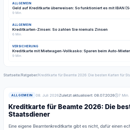
ALLGEMEIN
Geld auf Kreditkarte überweisen: So funktioniert es mit IBAN (Sc
9 Min.
ALLGEMEIN
Kreditkarten-Zinsen: So zahlen Sie niemals Zinsen
6 Min.
VERSICHERUNG
Kreditkarte mit Mietwagen-Vollkasko: Sparen beim Auto-Miet
9 Min.
Startseite
/
Ratgeber
/
Kreditkarte für Beamte 2026: Die besten Karten für St
08. Juli 2026
Zuletzt aktualisiert: 08.07.2026
7 Min.
ALLGEMEIN
Kreditkarte für Beamte 2026: Die bes
Staatsdiener
Eine eigene Beamtenkreditkarte gibt es nicht, dafür einen ech