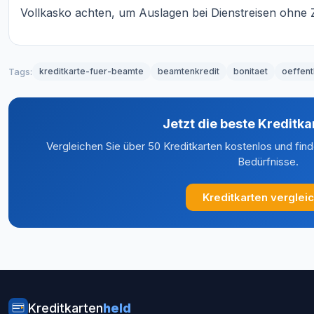
Vollkasko achten, um Auslagen bei Dienstreisen ohne 
Tags:
kreditkarte-fuer-beamte
beamtenkredit
bonitaet
oeffent
Jetzt die beste Kreditka
Vergleichen Sie über 50 Kreditkarten kostenlos und find
Bedürfnisse.
Kreditkarten verglei
Kreditkarten
held