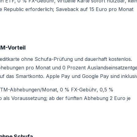
n ETF, 0 % FX-Gebühr, virtuelle Karte sofort nutzbar, kei
e Republic erforderlich; Saveback auf 15 Euro pro Monat
M-Vorteil
reditkarte ohne Schufa-Prüfung und dauerhaft kostenlos.
dabhebungen pro Monat und 0 Prozent Auslandseinsatzentgel
auf das Smartkonto. Apple Pay und Google Pay sind inklusi
e ATM-Abhebungen/Monat, 0 % FX-Gebühr, 0,5 %
als Voraussetzung; ab der fünften Abhebung 2 Euro je
 ohne Schufa