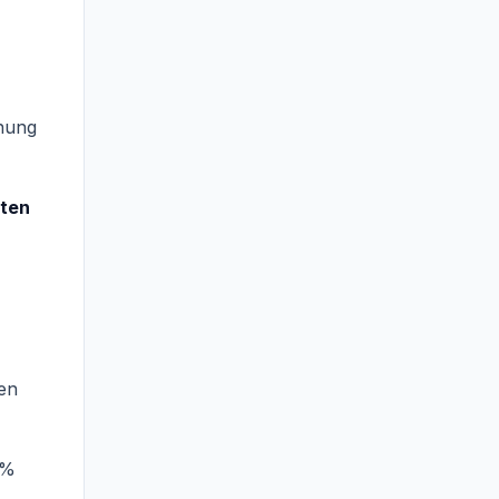
fnung
ten
gen
 %