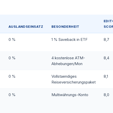
EDIT
R
AUSLANDSEINSATZ
BESONDERHEIT
SCO
0 %
1 % Saveback in ETF
8,7
0 %
4 kostenlose ATM-
8,4
Abhebungen/Mon
0 %
Vollstaendiges
8,1
Reiseversicherungspaket
0 %
Multiwährungs-Konto
8,0