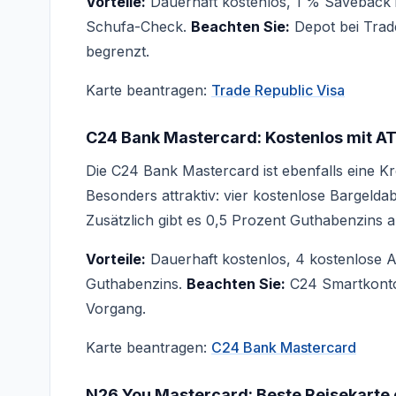
Vorteile:
Dauerhaft kostenlos, 1 % Saveback i
Schufa-Check.
Beachten Sie:
Depot bei Trad
begrenzt.
Karte beantragen:
Trade Republic Visa
C24 Bank Mastercard: Kostenlos mit AT
Die C24 Bank Mastercard ist ebenfalls eine K
Besonders attraktiv: vier kostenlose Bargel
Zusätzlich gibt es 0,5 Prozent Guthabenzins 
Vorteile:
Dauerhaft kostenlos, 4 kostenlos
Guthabenzins.
Beachten Sie:
C24 Smartkonto 
Vorgang.
Karte beantragen:
C24 Bank Mastercard
N26 You Mastercard: Beste Reisekarte